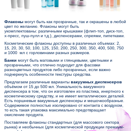
Флаконы
могут быть как прозрачные, так и окрашены в любой
цвет по желанию. Флаконы могут быть
укомплектованы: различными крышками (флип-топ, диск-топ,
х-пресс, пуш-пулл и т.д.), диспенсерами, спреями, пипетками.
Косметические флаконы доступны в различных объемах: 2,
15, 20, 30, 50, 100, 125, 150, 200, 250, 300, 350, 400, 500, 750
и 1000 мл с горловинами разных размеров.
Банки
могут быть матовыми и глянцевыми, цветными и
прозрачными, что отлично подходит для фасовки
разноцветных продуктов либо прозрачных, если важно
подчеркнуть особенности текстуры средства.
Предлагаем различные варианты
вакуумных диспенсеров
объёмом от 15 до 500 мл. Уникальность вакуумного
диспенсера в том, что он изготовлен из пластика, инертного к
косметическому средству, и не имеет металлических деталей.
Есть поршневые вакуумные диспенсеры и мешочкообразные.
Содержимое полностью изолировано от контакта с воздухом,
то есть такая упаковка максимально предотвращает
окисление продукта.
Поставляем флаконы стандартных (для массового сектора
рынка) и необычных (для косметической продукции премиум-