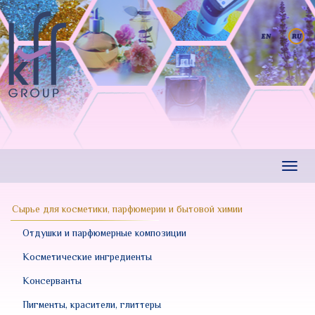
Перейти
к
основному
содержанию
Toggl
navig
Сырье для косметики, парфюмерии и бытовой химии
Отдушки и парфюмерные композиции
Косметические ингредиенты
Консерванты
Пигменты, красители, глиттеры