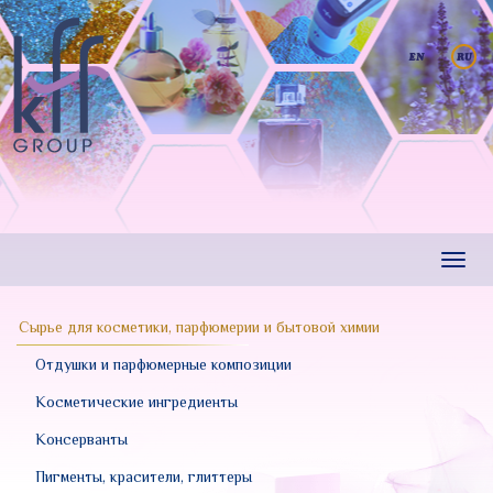
Перейти
к
основному
содержанию
Toggl
navig
Сырье для косметики, парфюмерии и бытовой химии
Отдушки и парфюмерные композиции
Косметические ингредиенты
Консерванты
Пигменты, красители, глиттеры