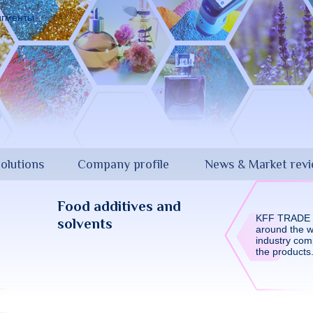
olutions
Company profile
News & Market rev
Food additives and
KFF TRADE h
solvents
around the w
industry comp
the products