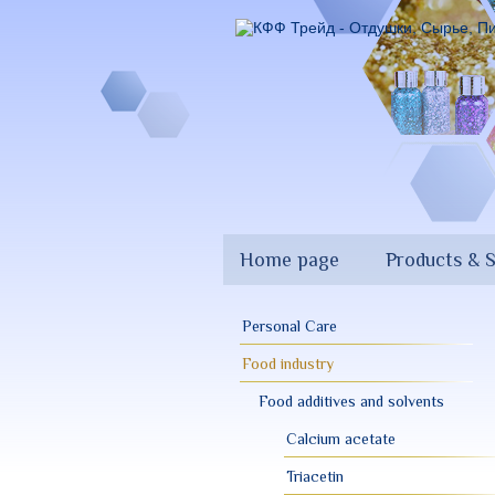
Skip
to
main
content
Home page
Products & S
Personal Care
Food industry
Food additives and solvents
Calcium acetate
Triacetin