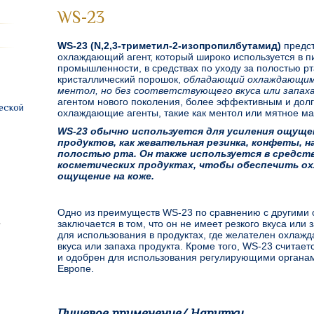
WS-23
WS-23 (N,2,3-триметил-2-изопропилбутамид)
предст
охлаждающий агент, который широко используется в п
промышленности, в средствах по уходу за полостью рт
кристаллический порошок,
обладающий охлаждающи
ментол, но без соответствующего вкуса или запах
агентом нового поколения, более эффективным и дол
еской
охлаждающие агенты, такие как ментол или мятное ма
WS-23 обычно используется для усиления ощуще
продуктов, как жевательная резинка, конфеты, н
полостью рта. Он также используется в средства
косметических продуктах, чтобы обеспечить о
ощущение на коже.
Одно из преимуществ WS-23 по сравнению с другими
заключается в том, что он не имеет резкого вкуса или
для использования в продуктах, где желателен охла
вкуса или запаха продукта. Кроме того, WS-23 считае
и одобрен для использования регулирующими органам
Европе.
Пищевое применение/ Напитки