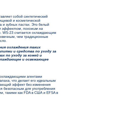
авляет собой синтетический
ищевой и косметической
а и зубных пастах. Это белый
м эффектом
,
похожим на
а
. WS-23 считается охлаждающим
говечным, чем традиционные
сло.
ния охлаждения таких
апитки и средства по уходу за
х по уходу за кожей и
хлаждающее и освежающее
 охлаждающими агентами
 запаха, что делает его идеальным
ждающий эффект без изменения
тся безопасным для употребления
и, такими как FDA в США и EFSA в