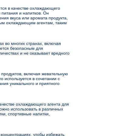
тся в качестве охлаждающего
 питания и напитков. Он
ния вкуса или аромата продукта,
ным охлаждающим агентам, таким
х во многих странах, включая
ается безопасным для
ичествах и не оказывает вредного
 продуктов, включая жевательную
то используется в сочетании с
ния уникального и приятного
качестве охлаждающего агента для
жно использовать в различных
ки, спортивные напитки,
 концентрациях, чтобы избежать