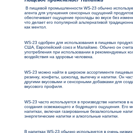
В пищевой промышленности WS-23 обычно используе
агента для улучшения сенсорных ощущений продуктов
обеспечивает ощущение прохлады во вкусе без измене
что делает его популярной альтернативой традицион
как ментол.
WS-23 одобрен для использования в пищевых продукта
США, Европейский союз и Малайзию. Обычно он счит
употребления при использовании в рекомендуемых кол
воздействия на здоровье человека.
WS-23 можно найти в широком ассортименте пищевых
резинку, конфеты, шоколад, выпечку и напитки. Он час
другими вкусовыми и сенсорными добавками для созда
вкусового профиля.
WS-23 часто используется в производстве напитков в 
создания освежающего и бодрящего ощущения. Его мо
напитках, включая газированные безалкогольные напит
энергетические напитки и алкогольные напитки.
В напитках WS-23 обычно используется в очень низких