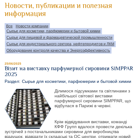
Новости, публикации и полезная
информация
Все
Новости компании
Сырье для косметики, парфюмерии и бытовой химии
Сырье для пищевой и фармацевтической промышленности
Сырье для индустриального сектора, нефтепродуктов и ЛКМ
Оборудование контроля качества и Энергоэффективность
25/06/2025
Візит на виставку парфумерної сировини SIMPPAR
2025
Раздел:
Сырье для косметики, парфюмерии и бытовой химии
Ділимося підсумками та світлинами з
найбільшої світової виставки
парфумерної сировини SIMPPAR, що
відбулася в Парижі в червні.
Крім відвідування виставки, команді
КФФ Групп вдалося провести декілька
зустрічей з постачальниками сировини для виробництва
віддушок, відвідати їх складські та QC центри, отримати новий