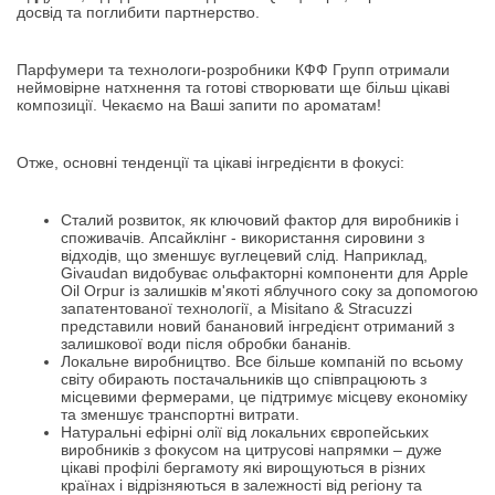
досвід та поглибити партнерство.
Парфумери та технологи-розробники КФФ Групп отримали
неймовірне натхнення та готові створювати ще більш цікаві
композиції. Чекаємо на Ваші запити по ароматам!
Отже, основні тенденції та цікаві інгредієнти в фокусі:
Сталий розвиток, як ключовий фактор для виробників і
споживачів. Апсайклінг - використання сировини з
відходів, що зменшує вуглецевий слід. Наприклад,
Givaudan видобуває ольфакторні компоненти для Apple
Oil Orpur із залишків м'якоті яблучного соку за допомогою
запатентованої технології, а Misitano & Stracuzzi
представили новий банановий інгредієнт отриманий з
залишкової води після обробки бананів.
Локальне виробництво. Все більше компаній по всьому
світу обирають постачальників що співпрацюють з
місцевими фермерами, це підтримує місцеву економіку
та зменшує транспортні витрати.
Натуральні ефірні олії від локальних європейських
виробників з фокусом на цитрусові напрямки – дуже
цікаві профілі бергамоту які вирощуються в різних
країнах і відрізняються в залежності від регіону та