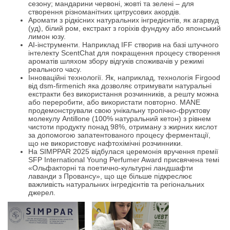
сезону; мандарини червоні, жовті та зелені – для
створення різноманітних цитрусових акордів.
Аромати з рідкісних натуральних інгредієнтів, як агарвуд
(уд), білий ром, екстракт з горіхів фундуку або японський
лимон юзу.
AI-інструменти. Наприклад IFF створив на базі штучного
інтелекту ScentChat для покращення процесу створення
ароматів шляхом збору відгуків споживачів у режимі
реального часу.
Інноваційні технології. Як, наприклад, технологія Firgood
від dsm-firmenich яка дозволяє отримувати натуральні
екстракти без використання розчинників, а решту можна
або переробити, або використати повторно. MANE
продемонстрували свою унікальну тропічно-фруктову
молекулу Antillone (100% натуральний кетон) з рівнем
чистоти продукту понад 98%, отриману з жирних кислот
за допомогою запатентованого процесу ферментації,
що не використовує нафтохімічні розчинники.
На SIMPPAR 2025 відбулася церемонія вручення премії
SFP International Young Perfumer Award присвячена темі
«Ольфакторні та поетично-культурні ландшафти
лаванди з Провансу», що ще більше підкреслює
важливість натуральних інгредієнтів та регіональних
джерел.