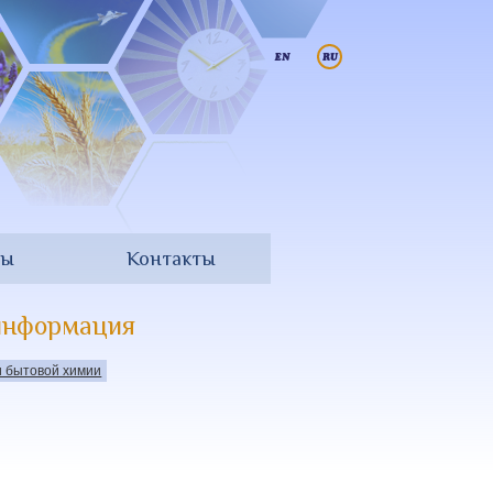
ры
Контакты
 информация
и бытовой химии