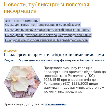
Новости, публикации и полезная
информация
Все
Новости компании
Сырье для косметики, парфюмерии и бытовой химии
Сырье для пищевой и фармацевтической промышленности
Сырье для индустриального сектора, нефтепродуктов и ЛКМ
Оборудование контроля качества и Энергоэффективность
19/11/2025
Гіпоалергенні аромати згідно з новими вимогами
Раздел:
Сырье для косметики, парфюмерии и бытовой химии
Представляємо нову колекцію
гіпоалергенних ароматів відповідно до
європейського Регламенту (ЄС)
2023/1545 про внесення змін до
Регламенту (ЄС) 1223/2009 щодо
маркування ароматичних алергенів у
косметичних продуктах.
Презентація доступна за
посиланням